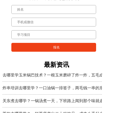
最新资讯
去哪里学玉米锅巴技术？一根玉米磨碎了炸一炸，五毛成本卖
炸串培训去哪里学？一口油锅一排签子，两毛钱一串的东西炸
关东煮去哪学？一锅汤煮一天，下班路上闻到那个味就走不动