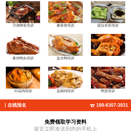
万洲烤鱼培训
酱香饼培训
提拉米苏培训
衢州鸭头培训
盐水鸭培训
叫花鸡培训
盐焗鸡培训
鸭货培训
丨
在线报名
189-6307-3931
免费领取学习资料
留言立即发送到您的手机上