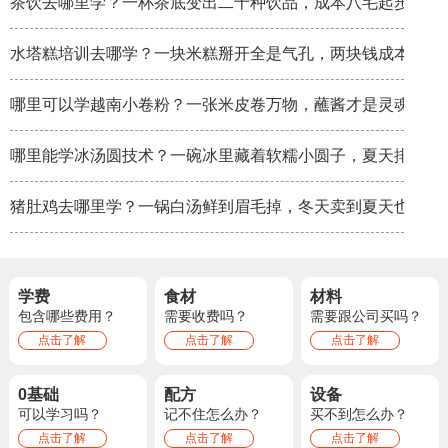
茶饮去哪里学？一杯茶底变出二十种饮品，成本八毛起步
水塔糕培训去哪学？一块米糕掰开全是气孔，两块钱成本卖八
哪里可以学越南小卷粉？一张米皮卷万物，蘸酱才是灵魂
哪里能学冰汤圆技术？一碗冰里藏着软糯小圆子，夏天排队排
猪肚鸡去哪里学？一锅白汤鲜到眉毛掉，冬天卖到夏天也不淡
学费
食材
材料
包含哪些费用？
需要收费吗？
需要跟公司买吗？
点击了解
点击了解
点击了解
0基础
配方
设备
可以学习吗？
记不住怎么办？
买不到怎么办？
点击了解
点击了解
点击了解