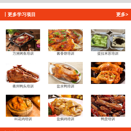
丨
更多学习项目
更多>
万洲烤鱼培训
酱香饼培训
提拉米苏培训
衢州鸭头培训
盐水鸭培训
叫花鸡培训
盐焗鸡培训
鸭货培训